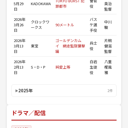
TOKYO BURST 犯
警官
5月29
KADOKAWA
英治
罪都市
役
日
監督
2026年
バス
クロックワ
中川
3月26
90メートル
ケ選
ークス
駿
日
手役
2026年
ゴールデンカム
片桐
兵士
3月13
東宝
イ 網走監獄襲撃
健滋
役
日
編
監督
2026年
白岩
八重
2月13
S・D・P
純愛上等
生徒
樫風
日
役
雅
2025年
2件
ドラマ／配信