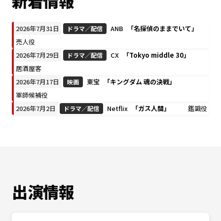
新着情報
2026年7月31日
ANB
「名探偵のままでいて」
ドラマ／配信
売人役
2026年7月29日
CX
「Tokyo middle 30」
ドラマ／配信
居酒屋客
2026年7月17日
東宝
「キングダム 魂の決戦」
映画
軍師候補役
2026年7月2日
Netflix
「ガス人間」
鑑識役
ドラマ／配信
出演情報