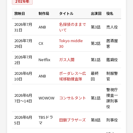
2026年
放映日
制作局
タイトル
出演回
役名
2026年7月
名探偵のままで
ANB
第3話
売人役
31日
いて
2026年7月
Tokyo middle
居酒屋
CX
第2話
29日
30
客
2026年7月
Netflix
ガス人間
第1話
鑑識役
2日
2026年6月
ボーダレス～広
最終
制服警
ANB
10日
域移動捜査隊
回
官
警視庁
2026年6月
捜査一
WOWOW
コンサルタント
第1話
7日〜14日
課刑事
役
2026年6月
TBSドラ
田鎖ブラザーズ
第8話
刑事役
5日
マ