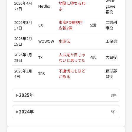
White
2026年4月
地獄に堕ちるわ
Netflix
glove
27日
よ
客役
2026年3月
東京PD警視庁
二課刑
CX
5話
17日
広報2係
事役
2026年2月
WOWOW
水滸伝
王倫兵
15日
2026年1月
人は見た目じゃ
TX
4話
店員役
29日
ないと思ってた
2026年1月
不適切にもほど
野球部
TBS
4日
がある
員役
2025年
8件
2024年
5件