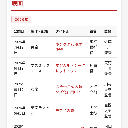
映画
2026年
公開日
製作・配給
タイトル
役名
監督
2026年
軍師
佐藤
キングダム 魂の
7月17
東宝
候補
信介
決戦
日
役
監督
2026年
天野
アスミック
マジカル・シーク
刑事
6月19
千尋
エース
レット・ツアー
役
日
監督
2026年
川村
おそ松さん 人類
オタ
6月12
東宝
泰祐
クズ化計画!!!!!?
ク役
日
監督
風間
2026年
東京テアト
大学
モブ子の恋
太樹
6月5日
ル
生役
監督
2026年
内田