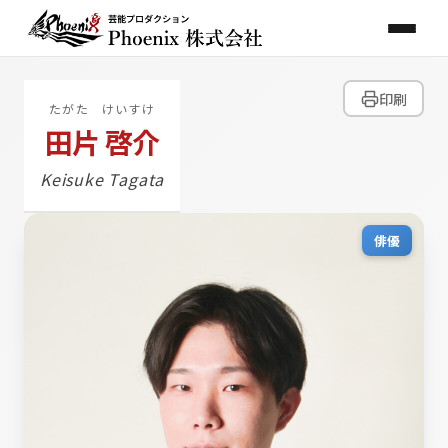
印刷
たがた けいすけ
田片 啓介
Keisuke Tagata
俳優