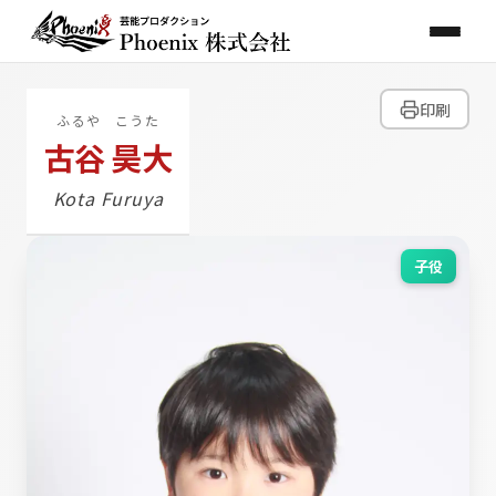
印刷
ふるや こうた
古谷 昊大
Kota Furuya
子役