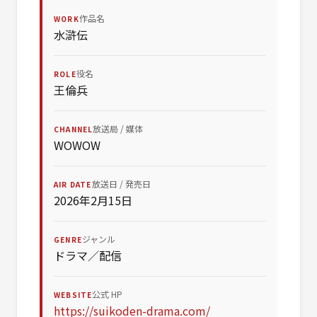
作品名
WORK
水滸伝
役名
ROLE
王倫兵
放送局 / 媒体
CHANNEL
WOWOW
放送日 / 発売日
AIR DATE
2026年2月15日
ジャンル
GENRE
ドラマ／配信
公式 HP
WEBSITE
https://suikoden-drama.com/