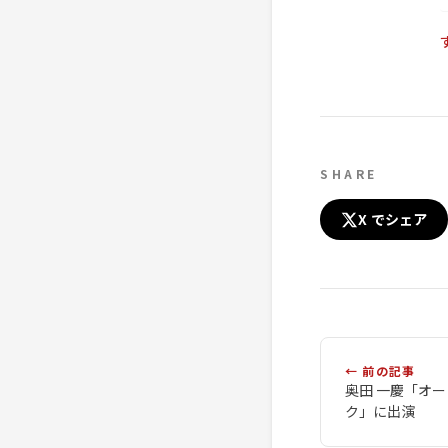
SHARE
X でシェア
← 前の記事
奥田 一慶「オ
ク」に出演