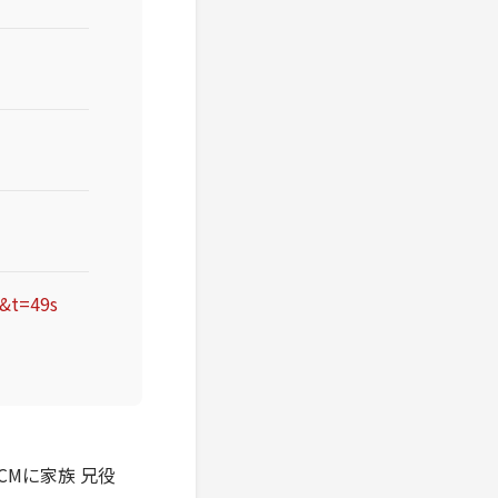
Y&t=49s
」CMに家族 兄役