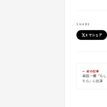
SHARE
X でシェア
← 前の記事
奥田 一慶「も
たら」に出演