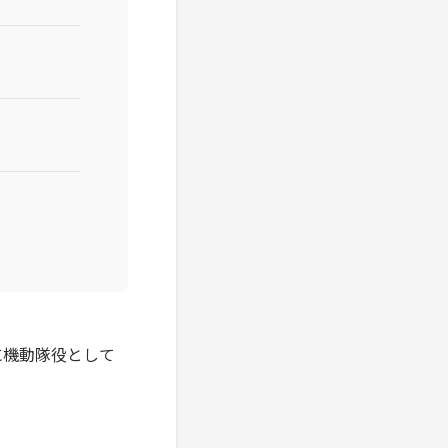
に機動隊役として
。