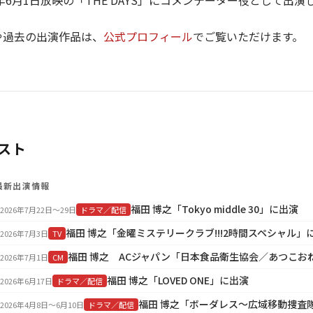
3年6月1日放映の「THE DAYS」にコメンテーター役として出演
や過去の出演作品は、
公式プロフィール
でご覧いただけます。
スト
最新出演情報
福田 博之「Tokyo middle 30」に出演
2026年7月22日〜29日
ドラマ／配信
福田 博之「金曜ミステリークラブ!!!2時間スペシャル」
2026年7月3日
TV
2026年7月1日
CM
福田 博之「LOVED ONE」に出演
2026年6月17日
ドラマ／配信
福田 博之「ボーダレス～広域移動捜査
2026年4月8日〜6月10日
ドラマ／配信