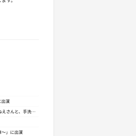
します。
に出演
福田 博之 ACジャパン「日本食品衛生協会／あつこおねえさんと、手洗いいちまんじゃく♪」に出演
隊～」に出演