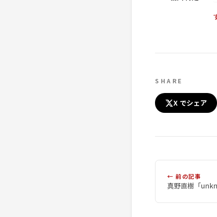
SHARE
X でシェア
← 前の記事
真野直樹「unk