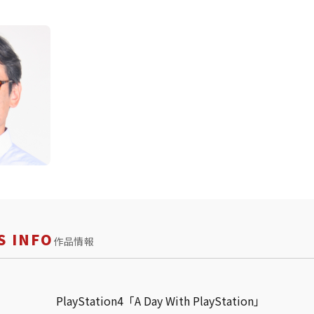
 INFO
作品情報
PlayStation4「A Day With PlayStation」