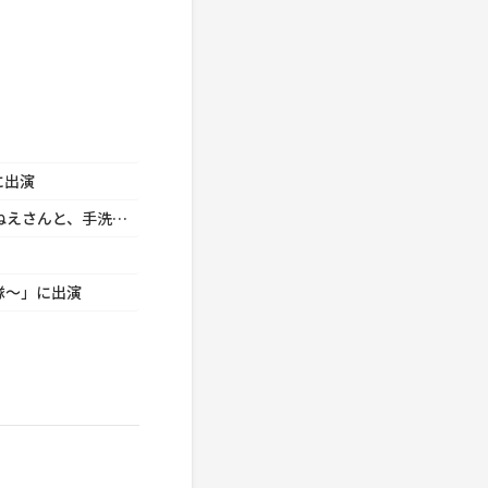
に出演
福田 博之 ACジャパン「日本食品衛生協会／あつこおねえさんと、手洗いいちまんじゃく♪」に出演
隊～」に出演