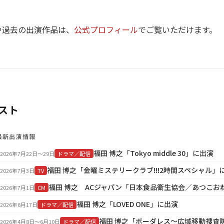
や過去の出演作品は、
公式プロフィール
でご覧いただけます。
スト
最新出演情報
福田 博之「Tokyo middle 30」に出演
2026年7月22日〜29日
ドラマ／配信
福田 博之「金曜ミステリークラブ!!!2時間スペシャル」
2026年7月3日
TV
2026年7月1日
CM
福田 博之「LOVED ONE」に出演
2026年6月17日
ドラマ／配信
福田 博之「ボーダレス～広域移動捜査
2026年4月8日〜6月10日
ドラマ／配信