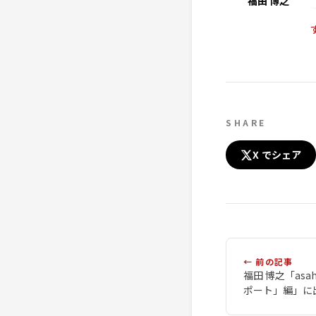
福田 博之
SHARE
X でシェア
← 前の記事
福田 博之「as
ポート」編」に