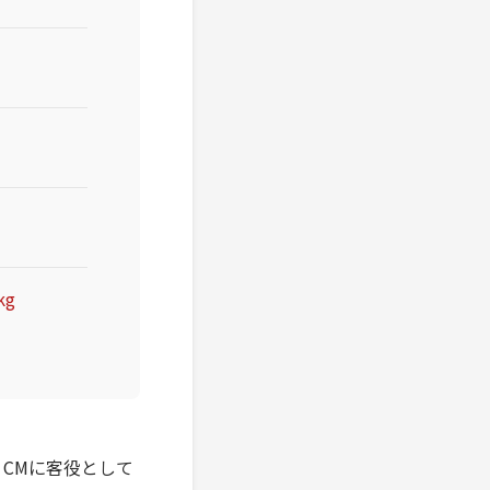
kg
」CMに客役として