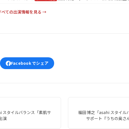
すべての出演情報を見る →
Facebook でシェア
ahi スタイルバランス「素肌サ
福田 博之「asahi スタイ
出演
サポート『うちの奥さ