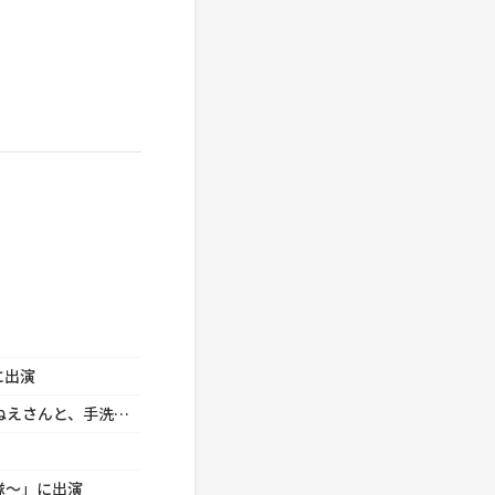
に出演
福田 博之 ACジャパン「日本食品衛生協会／あつこおねえさんと、手洗いいちまんじゃく♪」に出演
隊～」に出演