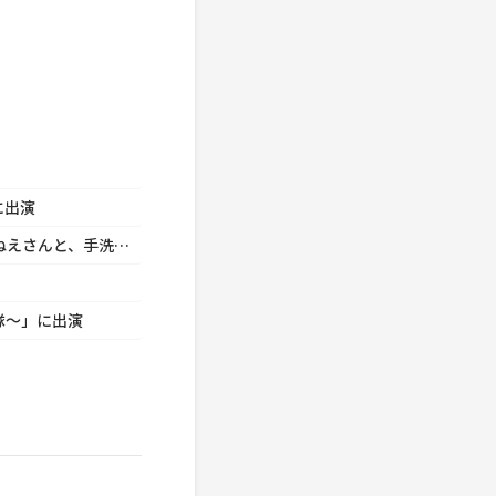
に出演
福田 博之 ACジャパン「日本食品衛生協会／あつこおねえさんと、手洗いいちまんじゃく♪」に出演
隊～」に出演