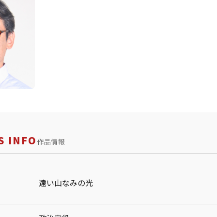
 INFO
作品情報
遠い山なみの光