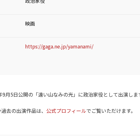
政治家役
映画
https://gaga.ne.jp/yamanami/
25年9月5日公開の「遠い山なみの光」に政治家役として出演しま
や過去の出演作品は、
公式プロフィール
でご覧いただけます。