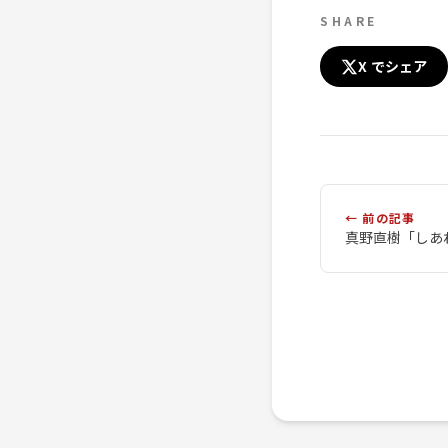
SHARE
X でシェア
← 前の記事
真野直樹「しあ