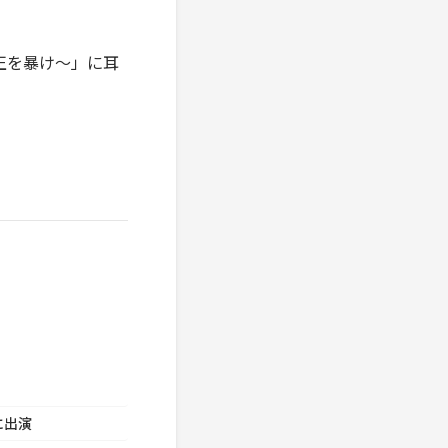
不正を暴け〜」に耳
に出演