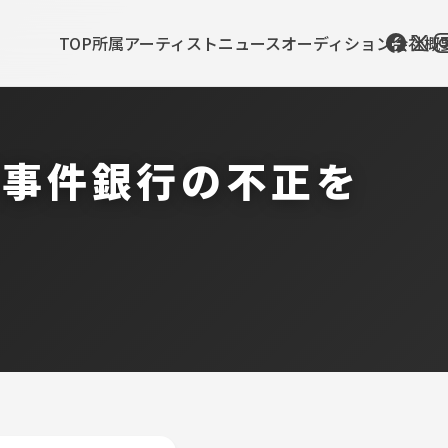
TOP
所属アーティスト
ニュース
オーディション
会社概
資事件銀行の不正を