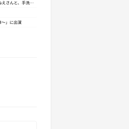
福田 博之 ACジャパン「日本食品衛生協会／あつこおねえさんと、手洗いいちまんじゃく♪」に出演
隊～」に出演