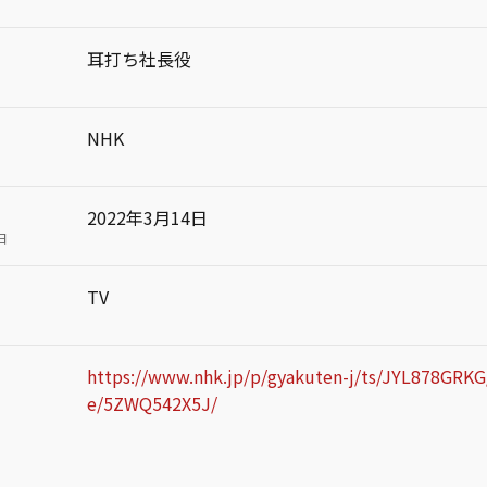
耳打ち社長役
NHK
2022年3月14日
日
TV
https://www.nhk.jp/p/gyakuten-j/ts/JYL878GRKG
e/5ZWQ542X5J/