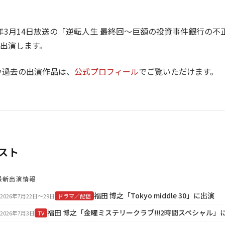
22年3月14日放送の「逆転人生 最終回〜巨額の投資事件銀行の
出演します。
や過去の出演作品は、
公式プロフィール
でご覧いただけます。
スト
最新出演情報
福田 博之「Tokyo middle 30」に出演
2026年7月22日〜29日
ドラマ／配信
福田 博之「金曜ミステリークラブ!!!2時間スペシャル」
2026年7月3日
TV