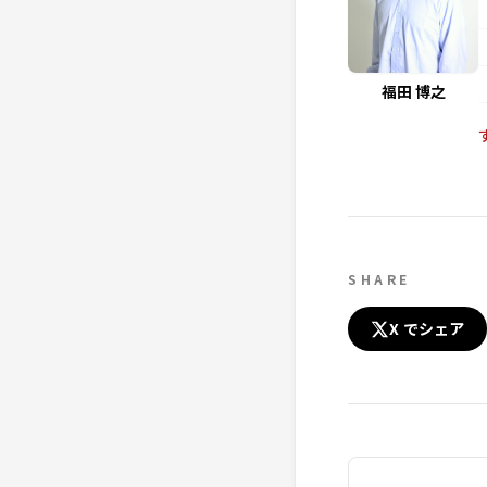
福田 博之
SHARE
X でシェア