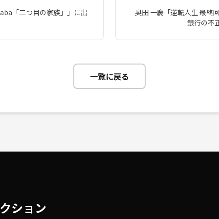
 Baba「二つ目の家族」」に出
奥田 一慶「逆転人生 最終
銀行の不
一覧に戻る
クション