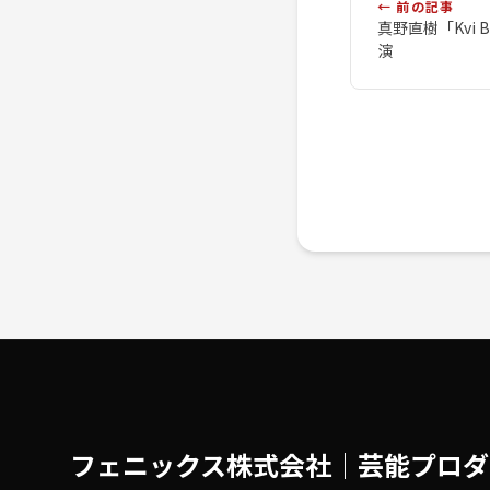
← 前の記事
真野直樹「Kvi
演
フェニックス株式会社│芸能プロダ