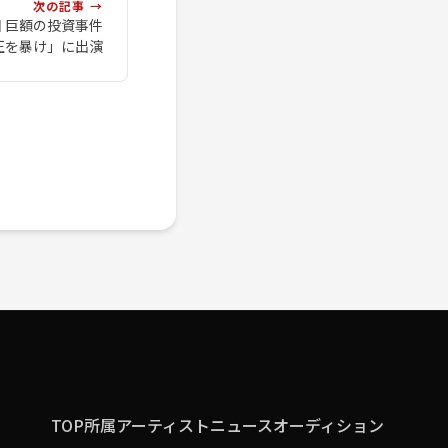
次の記事 →
回 巨額の投資事件
正を暴け」に出演
TOP
所属アーティスト
ニュース
オーディション