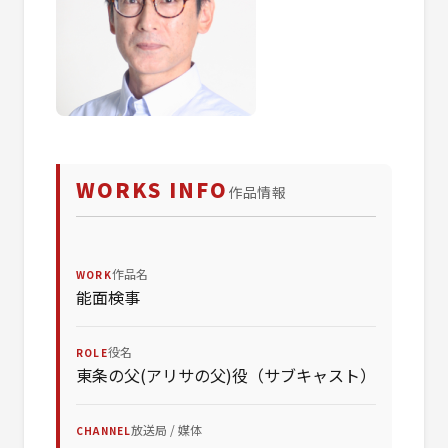
WORKS INFO
作品情報
作品名
WORK
能面検事
役名
ROLE
東条の父(アリサの父)役（サブキャスト）
放送局 / 媒体
CHANNEL