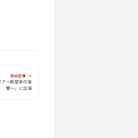
次の記事 →
リア〜新堂家の復
讐〜」に出演