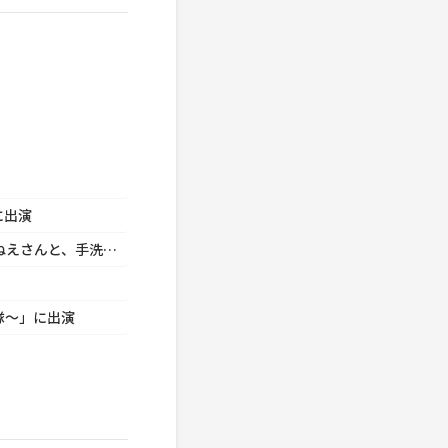
に出演
福田 博之 ACジャパン「日本食品衛生協会／あつこおねえさんと、手洗いいちまんじゃく♪」に出演
隊～」に出演