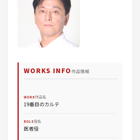
WORKS INFO
作品情報
作品名
WORK
19番目のカルテ
役名
ROLE
医者役