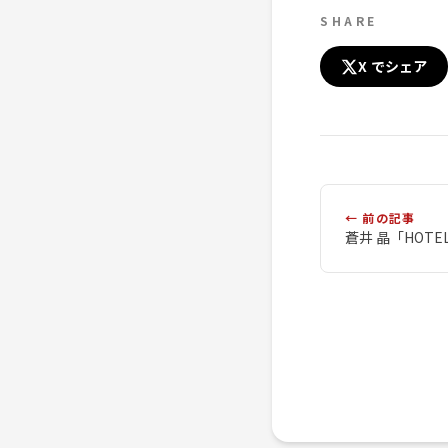
SHARE
X でシェア
← 前の記事
蒼井 晶「HOTEL