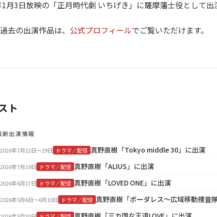
3年1月3日放映の「正月時代劇 いちげき」に薩摩藩士役として出
過去の出演作品は、
公式プロフィール
でご覧いただけます。
スト
最新出演情報
真野直樹「Tokyo middle 30」に出演
2026年7月22日〜29日
ドラマ／配信
真野直樹「ALIUS」に出演
2026年7月19日
ドラマ／配信
真野直樹「LOVED ONE」に出演
2026年6月17日
ドラマ／配信
真野直樹「ボーダレス～広域移動捜査
2026年5月6日〜6月10日
ドラマ／配信
真野直樹「三カ国な王道LOVE」に出演
2026年5月30日
ドラマ／配信