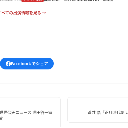
すべての出演情報を見る →
Facebook でシェア
！世界仰天ニュース 世田谷一家
蒼井 晶「正月時代劇
演