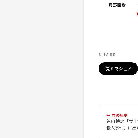
真野直樹
SHARE
X でシェア
← 前の記事
福田 博之「ザ
殺人事件」に出