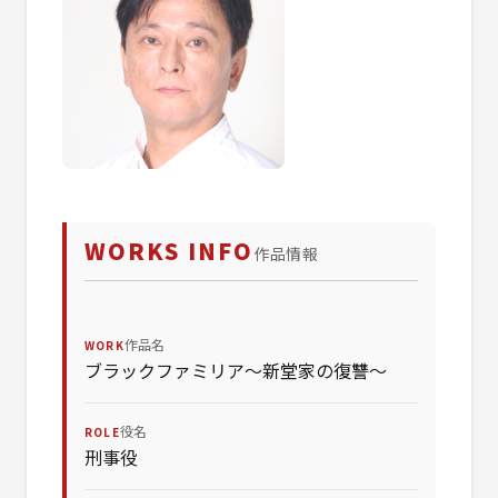
WORKS INFO
作品情報
作品名
WORK
ブラックファミリア〜新堂家の復讐〜
役名
ROLE
刑事役