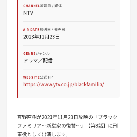
放送局 / 媒体
CHANNEL
NTV
放送日 / 発売日
AIR DATE
2023年11月23日
ジャンル
GENRE
ドラマ／配信
公式 HP
WEBSITE
https://www.ytv.co.jp/blackfamilia/
真野直樹が2023年11月23日放映の「ブラック
ファミリア〜新堂家の復讐〜」【第8話】に刑
事役として出演します。