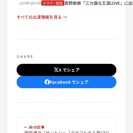
真野直樹「三カ国な王道LOVE」に出
2026年5月30日
ドラマ／配信
すべての出演情報を見る →
SHARE
X でシェア
Facebook でシェア
← 前の記事
福田 博之「サントリー「クラフトボス 新CEO