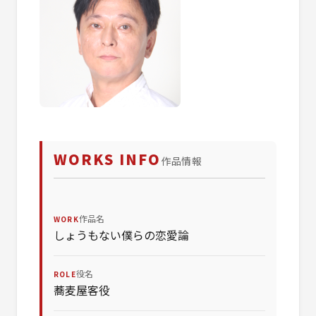
WORKS INFO
作品情報
作品名
WORK
しょうもない僕らの恋愛論
役名
ROLE
蕎麦屋客役