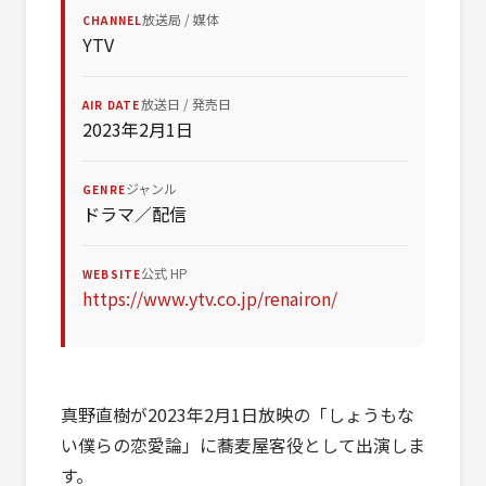
放送局 / 媒体
CHANNEL
YTV
放送日 / 発売日
AIR DATE
2023年2月1日
ジャンル
GENRE
ドラマ／配信
公式 HP
WEBSITE
https://www.ytv.co.jp/renairon/
真野直樹が2023年2月1日放映の「しょうもな
い僕らの恋愛論」に蕎麦屋客役として出演しま
す。