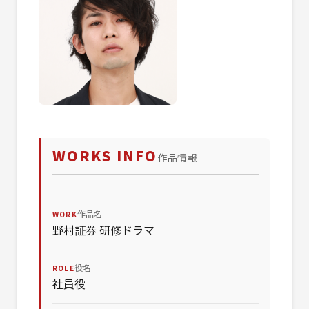
WORKS INFO
作品情報
作品名
WORK
野村証券 研修ドラマ
役名
ROLE
社員役