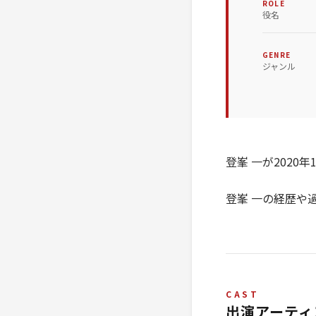
ROLE
役名
GENRE
ジャンル
登峯 一が202
登峯 一の経歴や
CAST
出演アーティ