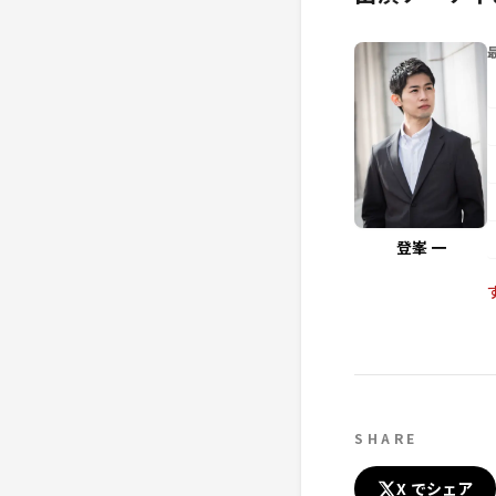
登峯 一
SHARE
X でシェア