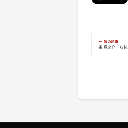
← 前の記事
条 真之介「ら