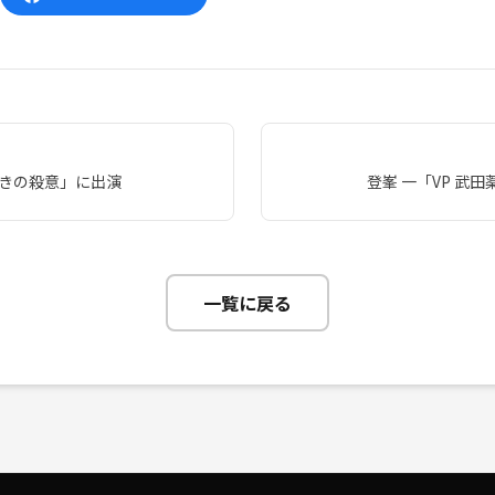
抜きの殺意」に出演
登峯 一「VP 武
一覧に戻る