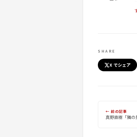
SHARE
X でシェア
← 前の記事
真野直樹「隣の