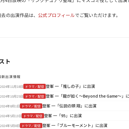
3年5月4日放映の「サンクチュアリ聖域」にマスコミ役として出演
過去の出演作品は、
公式プロフィール
でご覧いただけます。
スト
最新出演情報
登峯 一「推しの子」に出演
2024年11月18日
ドラマ／配信
登峯 一「龍が如く～Beyond the Game～」
2024年10月25日
ドラマ／配信
登峯 一「伝説の頭 翔」に出演
2024年8月1日
ドラマ／配信
登峯 一「95」に出演
2024年5月13日
ドラマ／配信
登峯 一「ブルーモーメント」に出演
2024年5月8日
ドラマ／配信