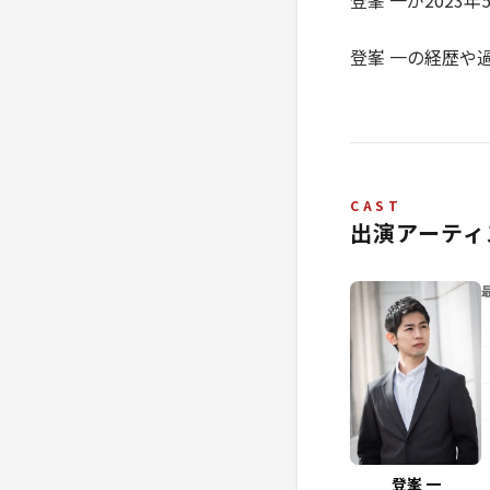
登峯 一が202
登峯 一の経歴や
CAST
出演アーティ
登峯 一