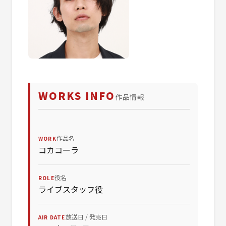
WORKS INFO
作品情報
作品名
WORK
コカコーラ
役名
ROLE
ライブスタッフ役
放送日 / 発売日
AIR DATE