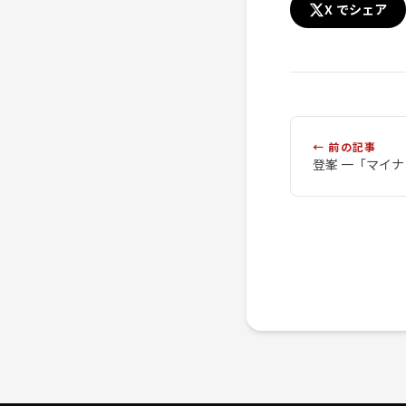
X でシェア
← 前の記事
登峯 一「マイ