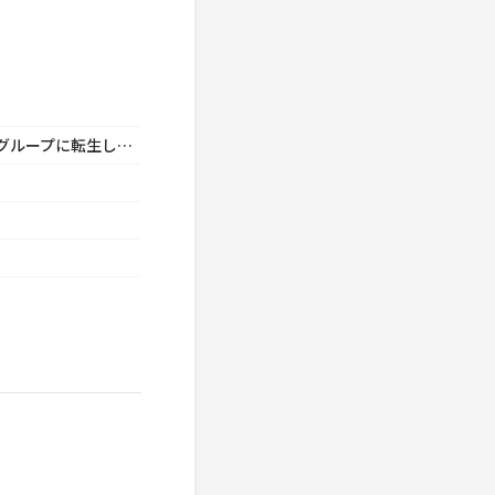
為國 孝和「ヤンキー激戦区の四天王がアイドルグループに転生したら？」に出演