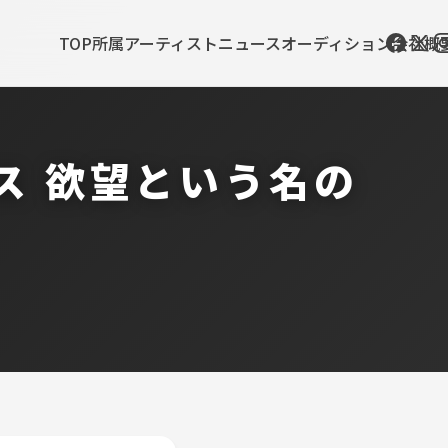
TOP
所属アーティスト
ニュース
オーディション
会社概
ス 欲望という名の