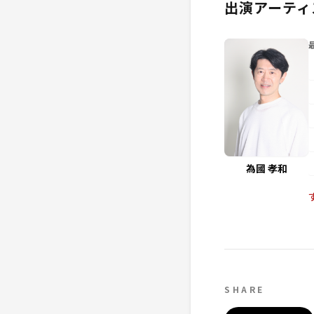
出演アーティ
為國 孝和
SHARE