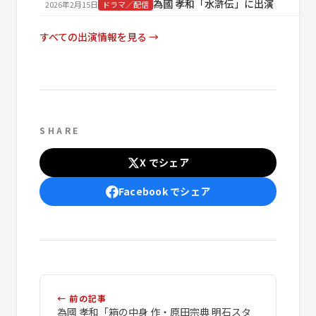
為國 孝和「水滸伝」に出演
2026年2月15日
ドラマ／配信
すべての出演情報を見る →
SHARE
X でシェア
Facebook でシェア
← 前の記事
為國 孝和「箱の中身 作・原田宗典 明石スタ