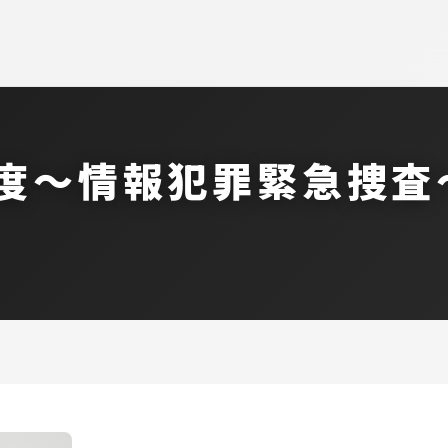
零度～情報犯罪緊急捜査