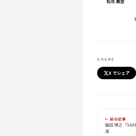
松花 美空
SHARE
X でシェア
← 前の記事
福田 博之「SAK
演