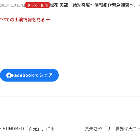
松花 美空「絶対零度～情報犯罪緊急捜査～」
2025年11月17日
ドラマ／配信
すべての出演情報を見る →
Facebook でシェア
E HUNDRED「百光」」に出
真矢さや「ザ！世界仰天ニ