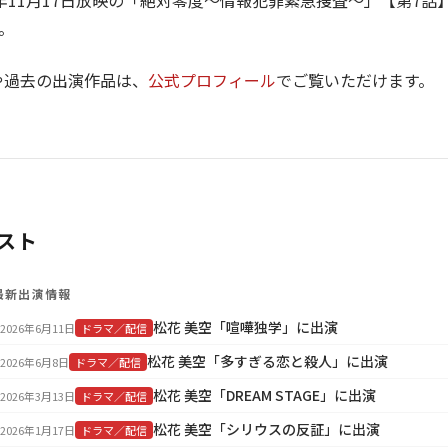
25年11月17日放映の「絶対零度～情報犯罪緊急捜査～」【第7
。
や過去の出演作品は、
公式プロフィール
でご覧いただけます。
スト
最新出演情報
松花 美空「喧嘩独学」に出演
2026年6月11日
ドラマ／配信
松花 美空「多すぎる恋と殺人」に出演
2026年6月8日
ドラマ／配信
松花 美空「DREAM STAGE」に出演
2026年3月13日
ドラマ／配信
松花 美空「シリウスの反証」に出演
2026年1月17日
ドラマ／配信