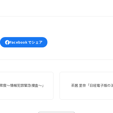
Facebook でシェア
対零度～情報犯罪緊急捜査～」
茶居 里奈「日経電子版の