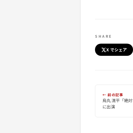
SHARE
X でシェア
← 前の記事
烏丸 滉平「絶
に出演