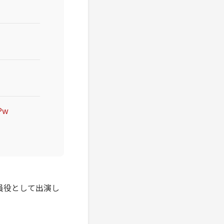
Pw
店員役として出演し