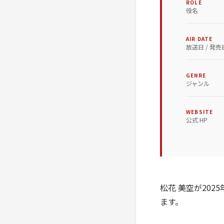
ROLE
役名
AIR DATE
放送日 / 発売
GENRE
ジャンル
WEBSITE
公式 HP
松花 美空が202
ます。