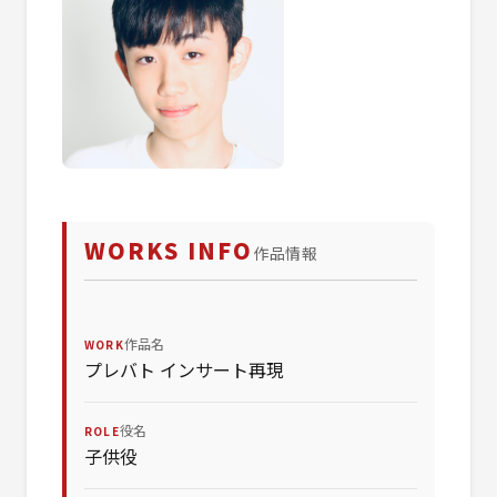
WORKS INFO
作品情報
作品名
WORK
プレバト インサート再現
役名
ROLE
子供役