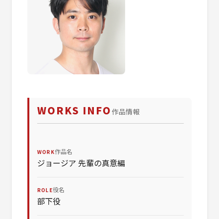
WORKS INFO
作品情報
作品名
WORK
ジョージア 先輩の真意編
役名
ROLE
部下役