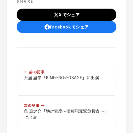
SHARE
X でシェア
Facebook でシェア
← 前の記事
茶居 里奈「KIMI☆NO☆OKAGE」に出演
次の記事 →
条 真之介「絶対零度～情報犯罪緊急捜査～」
に出演