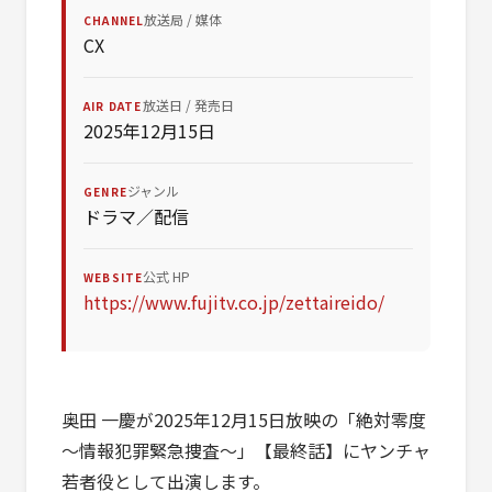
放送局 / 媒体
CHANNEL
CX
放送日 / 発売日
AIR DATE
2025年12月15日
ジャンル
GENRE
ドラマ／配信
公式 HP
WEBSITE
https://www.fujitv.co.jp/zettaireido/
奥田 一慶が2025年12月15日放映の「絶対零度
～情報犯罪緊急捜査～」【最終話】にヤンチャ
若者役として出演します。