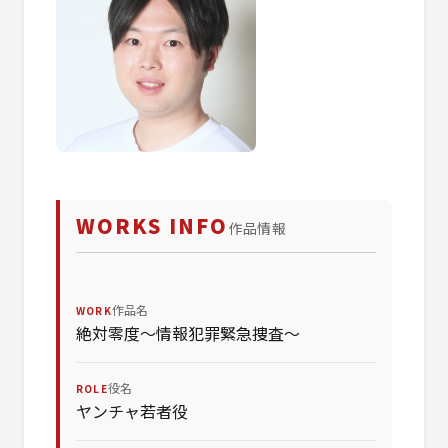
WORKS INFO
作品情報
作品名
WORK
絶対零度～情報犯罪緊急捜査～
役名
ROLE
ヤンチャ若者役