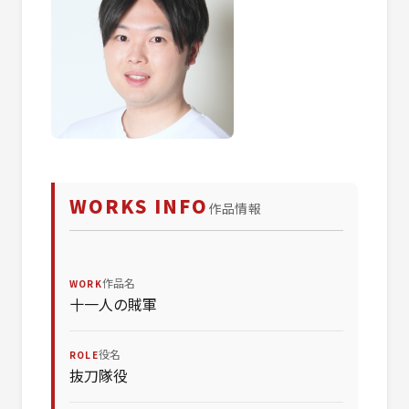
WORKS INFO
作品情報
作品名
WORK
十一人の賊軍
役名
ROLE
抜刀隊役